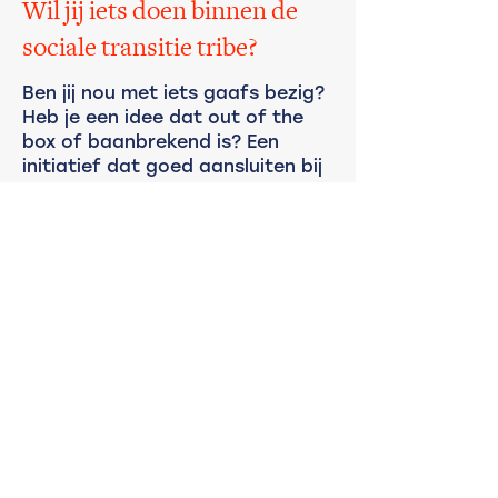
Wil jij iets doen binnen de
sociale transitie tribe?
Ben jij nou met iets gaafs bezig?
Heb je een idee dat out of the
box of baanbrekend is? Een
initiatief dat goed aansluiten bij
de Gideon missie?
Meld je dan via mail en stuur je
beknopte beschrijving naar
socialetransitie@gideonstribe.nl
Wij veranderen de bouw
ook met: