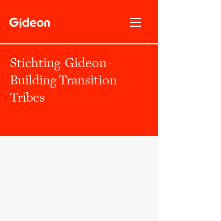
Stichting Gideon -
Building Transition
Tribes
Gideon - building transition tribes is
opgericht als stichting en heeft een
ANBI status. Deze Algemeen Nut
Beogende Instelling status wordt door
de belastingdienst toegekend aan