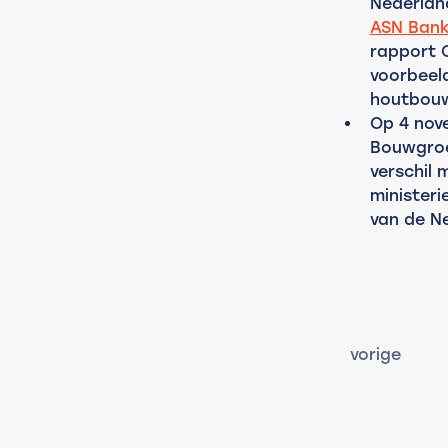
Nederlan
ASN Ban
rapport 
voorbeeld
houtbouw 
Op 4 nov
Bouwgroe
verschil 
minister
van de Ne
vorige