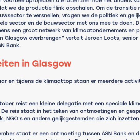
 voorbeeldprojecten die laten zien hoe het anders kan
dat we de productie flink opschalen. Om de transitie 
wsector te versnellen, vragen we de politiek en geli
ciële sector en de bouwsector met ons mee te doen. 
ns een groot netwerk van klimaatondernemers en par
n Glasgow overbrengen” vertelt Jeroen Loots, senior 
SN Bank.
eiten in Glasgow
aar en tijdens de klimaattop staan er meerdere activi
ober reist een kleine delegatie met een speciale klim
 De reis staat in het teken van ontmoetingen en gesp
ek, NGO’s en andere gelijkgestemden die zich inzetten
ember staat er een ontmoeting tussen ASN Bank en d