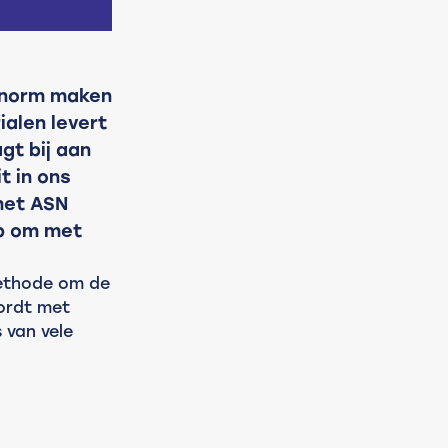
e norm maken
ialen levert
t bij aan
t in ons
met ASN
op om met
ethode om de 
ordt met 
 van vele 