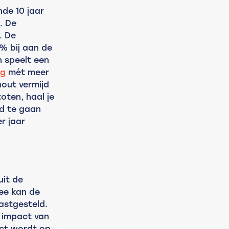
de 10 jaar 
. De 
. De 
% bij aan de 
 speelt een 
ng
 mét meer 
out vermijd 
oten, haal je 
ed te gaan 
 jaar 
it de 
ee kan de 
stgesteld. 
 impact van 
ct wordt op 