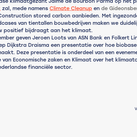
dse klimaatgezant Jaime de Bourbon Parma op het 
k
zal, mede namens 
Climate Cleanup
 en 
de Gideonsbe
Construction stored carbon aanbieden. Met ingezond
cases van tientallen bouwbedrijven maken we duideli
positief bijdraagt aan het klimaat.
ember geven Jeroen Loots van ASN Bank en Folkert L
p Dijkstra Draisma een presentatie over hoe biobas
maakt. Deze presentatie is onderdeel van een eveneme
ie van Economische zaken en Klimaat over het klimaa
derlandse financiële sector.