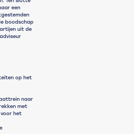
. Ten slotte 
naar een 
jkgestemden 
Die boodschap 
tijen uit de 
adviseur 
teiten op het 
aattrein naar 
rekken met 
 voor het 
e 