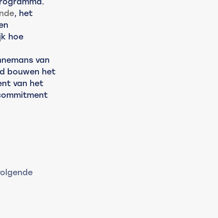
programma. 
nde
, het 
en 
jk hoe 
innemans van 
ed bouwen het 
nt van het 
tcommitment 
volgende