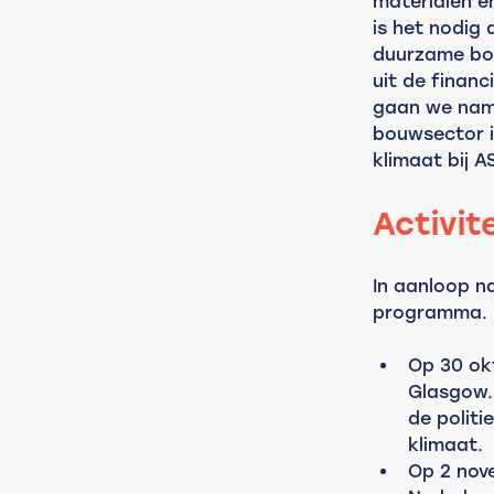
materialen en
is het nodig 
duurzame bou
uit de finan
gaan we name
bouwsector i
klimaat bij A
Activit
In aanloop n
programma.
Op 30 okt
Glasgow.
de politi
klimaat.
Op 2 nov