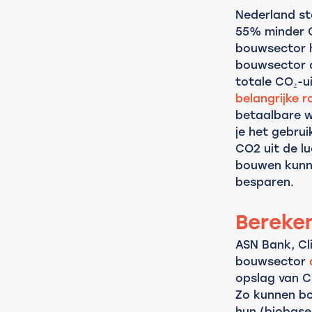
Nederland st
55% minder C
bouwsector he
bouwsector d
totale CO₂-u
belangrijke r
betaalbare w
je het gebrui
CO2 uit de lu
bouwen kunne
besparen.
Bereke
ASN Bank, Cl
bouwsector 
opslag van C
Zo kunnen bou
hun (biobase