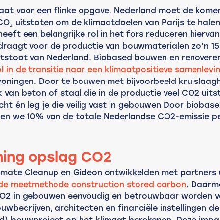
aat voor een flinke opgave. Nederland moet de komen
O₂ uitstoten om de klimaatdoelen van Parijs te halen
eft een belangrijke rol in het fors reduceren hiervan
raagt voor de productie van bouwmaterialen zo’n 15
itstoot van Nederland. Biobased bouwen en renoveren
ol in de transitie naar een klimaatpositieve samenlevi
oningen. Door te bouwen met bijvoorbeeld kruislaagh
k van beton of staal die in de productie veel CO2 uitst
cht én leg je die veilig vast in gebouwen Door biobas
n we 10% van de totale Nederlandse CO2-emissie per
ning opslag CO2
imate Cleanup en Gideon ontwikkelden met partners u
de meetmethode construction stored carbon
. Daarm
O2 in gebouwen eenvoudig en betrouwbaar worden va
wbedrijven, architecten en financiële instellingen de
d) bouwproject op het klimaat berekenen. Deze impa