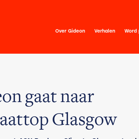
Over Gideon
Verhalen
Word 
on gaat naar
aattop Glasgow