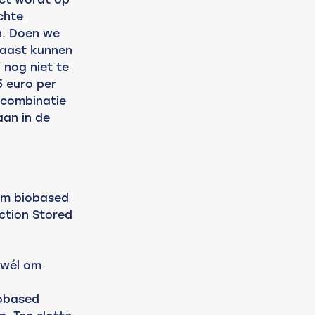
chte 
. Doen we 
naast kunnen 
nog niet te 
5 euro per 
combinatie 
aan in de 
om biobased 
ction Stored 
 wél om 
iobased 