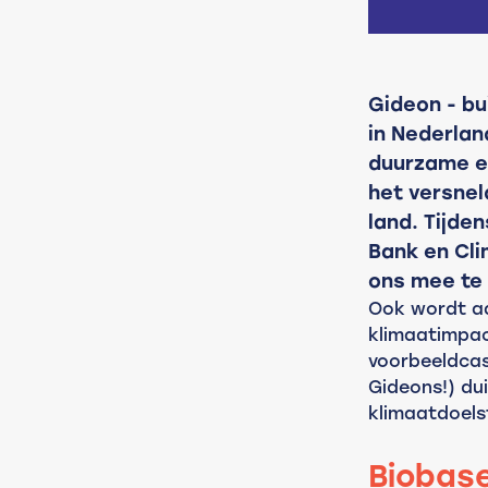
Gideon - bu
in Nederlan
duurzame e
het versnel
land. Tijde
Bank en Cli
ons mee te
Ook wordt a
klimaatimpac
voorbeeldcas
Gideons!) du
klimaatdoelst
Biobas