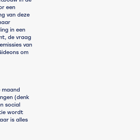
or een 
ing van deze 
naar 
ing in een 
mt, de vraag 
emissies van 
Gideons om 
e maand 
ingen (denk 
n social 
ie wordt 
aar is alles 