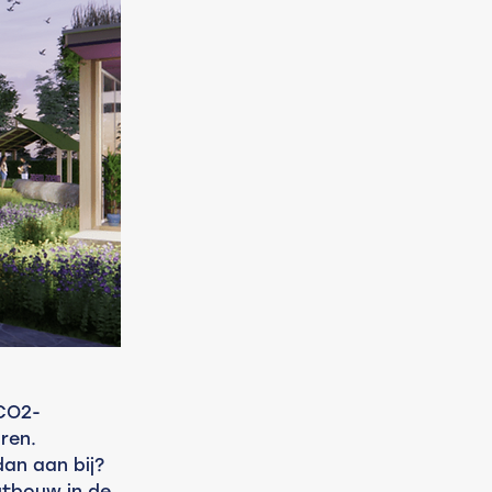
 CO2-
ren. 
n aan bij? 
utbouw in de 