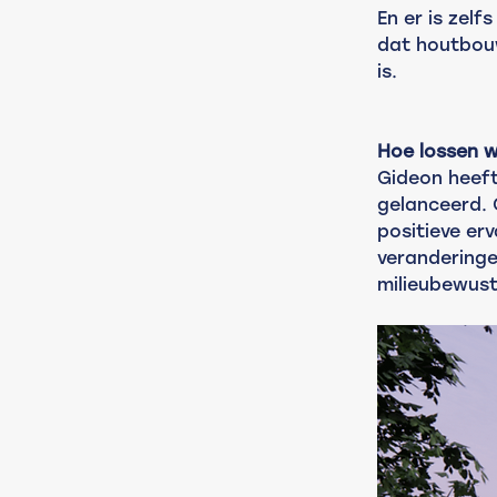
En er is zel
dat houtbou
is.
Hoe lossen 
Gideon heef
gelanceerd. 
positieve er
veranderinge
milieubewust