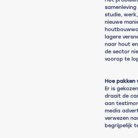
samenleving 
studie, werk,
nieuwe manie
houtbouwwoni
lagere versn
naar hout en
de sector ni
voorop te lo
Hoe pakken 
Er is gekoze
draait de ca
aan testimon
media advert
verwezen na
begrijpelijk t