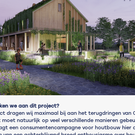
en we aan dit project?
ect dragen wij maximaal bij aan het terugdringen van
t moet natuurlijk op veel verschillende manieren gebeu
gt een consumentencampagne voor houtbouw hier da
 van een achterblijvend breed enthousiasme over ho