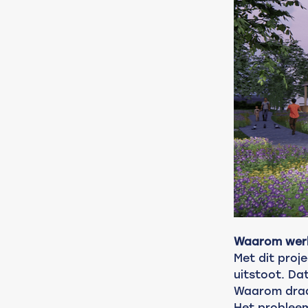
Waarom werk
Met dit proj
uitstoot. Da
Waarom draa
Het probleem