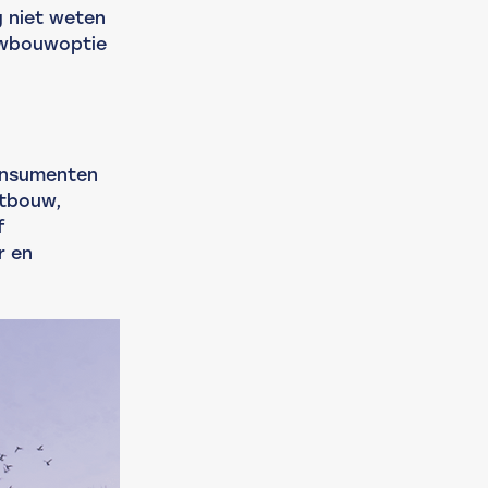
g niet weten 
uwbouwoptie 
onsumenten 
tbouw, 
f 
 en 