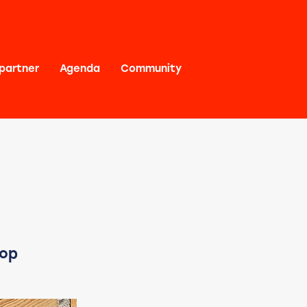
partner
Agenda
Community
 op