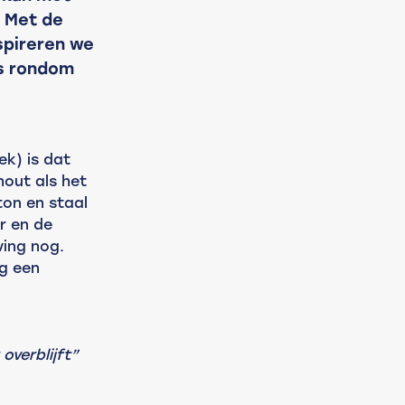
 Met de
spireren we
s rondom
ek) is dat 
out als het 
on en staal 
r en de 
ing nog. 
g een 
overblijft”