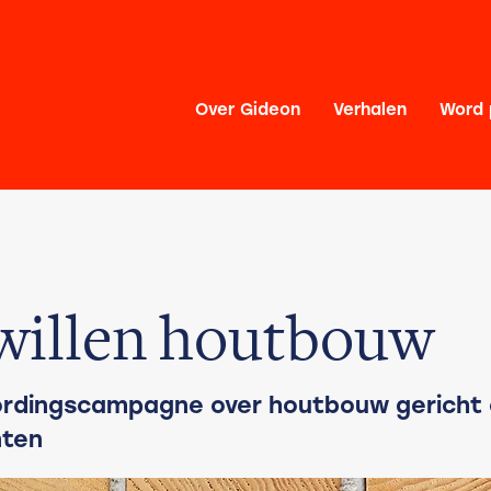
Over Gideon
Verhalen
Word 
willen houtbouw
rdingscampagne over houtbouw gericht
ten