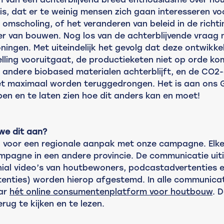
is, dat er te weinig mensen zich gaan interesseren vo
 omscholing, of het veranderen van beleid in de richt
r van bouwen. Nog los van de achterblijvende vraag 
ngen. Met uiteindelijk het gevolg dat deze ontwikkel
elling vooruitgaat, de productieketen niet op orde ko
 andere biobased materialen achterblijft, en de CO2-
et maximaal worden teruggedrongen. Het is aan ons 
pen en te laten zien hoe dit anders kan en moet!  
we dit aan?
n voor een regionale aanpak met onze campagne. Elk
mpagne in een andere provincie. De communicatie uit
ial video’s van houtbewoners, podcastadvertenties e
enties) worden hierop afgestemd. In alle communicat
ar 
hét online consumentenplatform voor houtbouw
. D
erug te kijken en te lezen.    