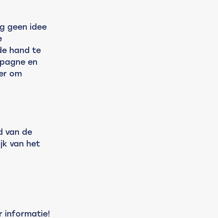
og geen idee 
e 
de hand te 
pagne en 
er om 
jd van de 
jk van het 
 informatie!