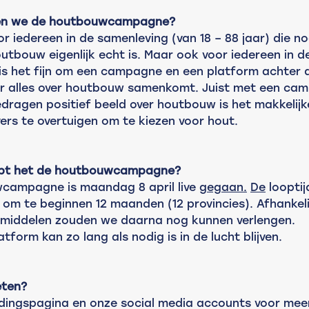
en we de houtbouwcampagne?
or iedereen in de samenleving (van 18 – 88 jaar) die n
utbouw eigenlijk echt is. Maar ook voor iedereen in d
s het fijn om een campagne en een platform achter 
r alles over houtbouw samenkomt. Juist met een cam
dragen positief beeld over houtbouw is het makkelijk
rs te overtuigen om te kiezen voor hout. 
pt het de houtbouwcampagne?
campagne is maandag 8 april live 
gegaan.
De
 loopti
om te beginnen 12 maanden (12 provincies). Afhankeli
 middelen zouden we daarna nog kunnen verlengen. 
atform kan zo lang als nodig is in de lucht blijven
. 
ten? 
ndingspagina en onze social media accounts voor meer