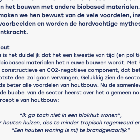
n het bouwen met andere biobased materialen.
aken we hen bewust van de vele voordelen, in
voorbeelden en worden de hardvochtige mythe
ntkracht.
fout
is het duidelijk dat het een kwestie van tijd (en politi
iobased materialen het nieuwe bouwen wordt. Met h
e constructieve en CO2-negatieve component, dat bet
otste deel zal gaan vervangen. Gelukkig zien de secto
eds beter alle voordelen van houtbouw. Nu de samenlev
de bubbel van de sector heerst over het algemeen no
rceptie van houtbouw:
“Ik ga toch niet in een blokhut wonen”,
 houten huizen, des te minder tropisch regenwoud er 
“Een houten woning is mij te brandgevaarlijk”