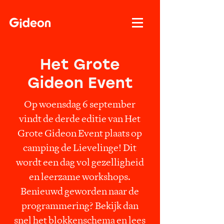
Het Grote
Gideon Event
Op woensdag 6 september
vindt de derde editie van Het
Grote Gideon Event plaats op
camping de Lievelinge! Dit
wordt een dag vol gezelligheid
en leerzame workshops.
Benieuwd geworden naar de
programmering? Bekijk dan
snel het blokkenschema en lees