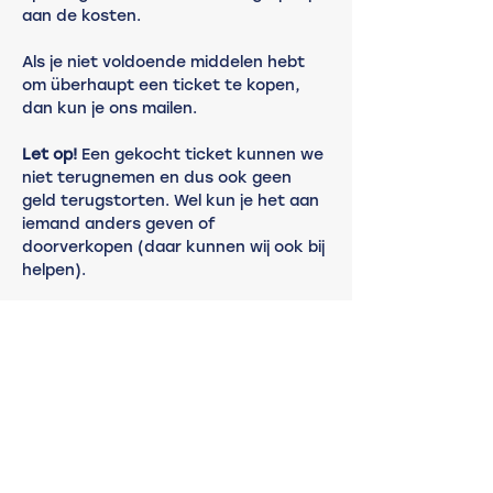
aan de kosten.
Als je niet voldoende middelen hebt 
om überhaupt een ticket te kopen, 
dan kun je ons mailen. 
Let op! 
Een gekocht ticket kunnen we 
niet terugnemen en dus ook geen 
geld terugstorten. Wel kun je het aan 
iemand anders geven of 
doorverkopen (daar kunnen wij ook bij 
helpen).
Wil je helpen bij het samenstellen van 
het programma, een onderdeel 
verzorgen of een taak op je nemen bij 
de organisatie? Neem dan snel 
contact met ons op! 
mail@gideonstribe.nl
🕺🏻 
Benieuwd naar hoe het eraan 