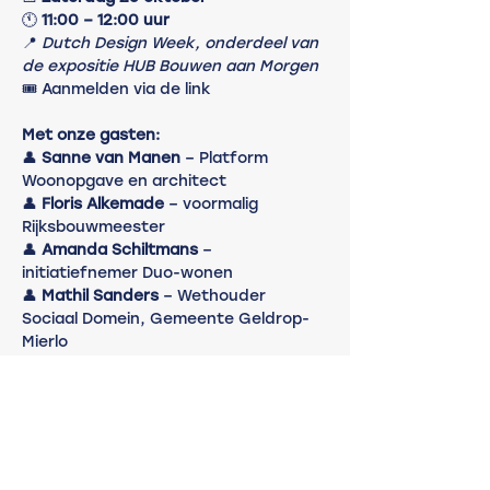
🕚 
11:00 – 12:00 uur
📍 
Dutch Design Week, onderdeel van 
de expositie HUB Bouwen aan Morgen
🎟️ Aanmelden via de link
Met onze gasten:
👤 
Sanne van Manen
 – Platform 
Woonopgave en architect
👤 
Floris Alkemade
 – voormalig 
Rijksbouwmeester
👤 
Amanda Schiltmans
 – 
initiatiefnemer Duo-wonen
👤 
Mathil Sanders
 – Wethouder 
Sociaal Domein, Gemeente Geldrop-
Mierlo
Meer weergeven