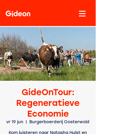
GideOnTour:
Regeneratieve
Economie
vr 19 jun
  |  
Burgerboerderij Oosterwold
Kom luisteren naar Natasha Hulst en